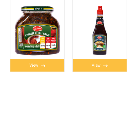
CHILLI PASTE 325g
FISH SAUCE 350ml
View
View