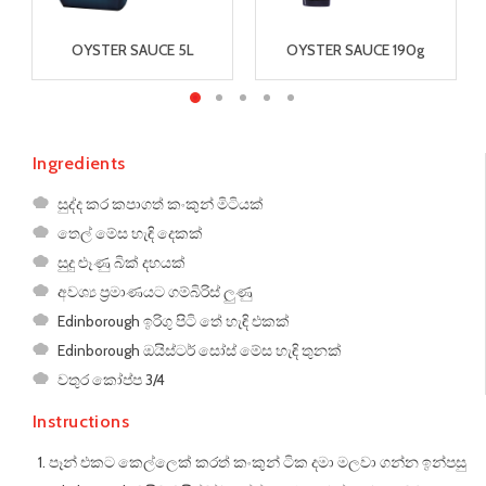
OYSTER SAUCE 5L
OYSTER SAUCE 190g
Ingredients
සුද්ද කර කපාගත් කංකුන් මිටියක්
තෙල් මේස හැඳි දෙකක්
සුදු ළූණු බික් දහයක්
අවශ්‍ය ප්‍රමාණයට ගම්බිරිස් ලුණු
Edinborough ඉරිගු පිටි තේ හැඳි එකක්
Edinborough ඔයිස්ටර් සෝස් මේස හැඳි තුනක්
වතුර කෝප්ප 3/4
Instructions
පෑන් එකට කෙල්ලෙක් කරත් කංකුන් ටික දමා මලවා ගන්න ඉන්පසු