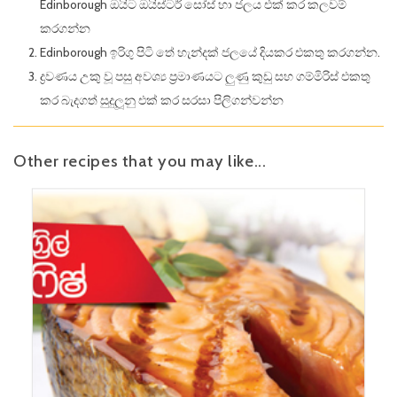
Edinborough ඔයිට ඔයිස්ටර් සෝස් හා ජලය එක් කර කලවම්
කරගන්න
Edinborough ඉරිගු පිටි තේ හැන්දක් ජලයේ දියකර එකතු කරගන්න.
ද්‍රවණය උකු වූ පසු අවශ්‍ය ප්‍රමාණයට ලුණු කුඩු සහ ගම්මිරිස් එකතු
කර බැදගත් සුදුලූනු එක් කර සරසා පිලිගන්වන්න
Other recipes that you may like...